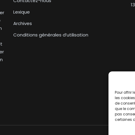
Contactez-nous
1
Lexique
er
e
Archives
n
Conditions générales d’utilisation
nt
er
on
Pour offrir
les cookies
de consent
que le comp
pas consent
certaines c