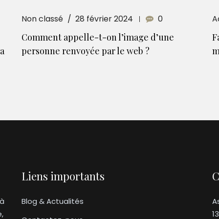
Non classé
28 février 2024
0
A
Comment appelle-t-on l’image d’une
F
la
personne renvoyée par le web ?
m
Liens importants
C
 à
Blog & Actualités
A
e,
1