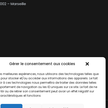
3002 – Marseille
Gérer le consentement aux cookies
 les meilleures expériences, nous utilisons des technologies telles que
 pour stocker et/ou accéder aux informations des appareils. Le fait
ir à ces technologies nous permettra de traiter des données telles
ortement de navigation ou les ID uniques sur ce site. Le fait de ne
ir ou de retirer son consentement peut avoir un effet négatif sur
aractéristiques et fonctions.