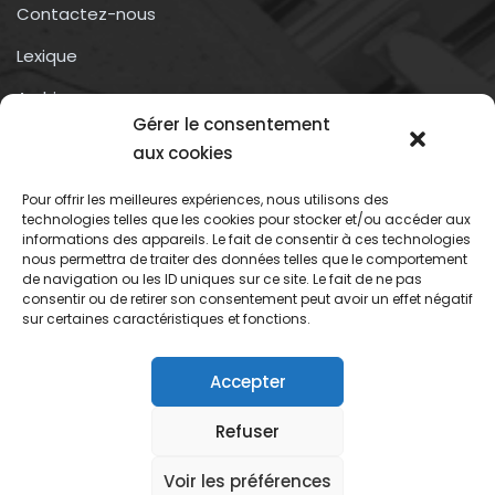
Contactez-nous
Lexique
Archives
Gérer le consentement
Conditions générales d’utilisation
aux cookies
Pour offrir les meilleures expériences, nous utilisons des
Contactez-nous
technologies telles que les cookies pour stocker et/ou accéder aux
informations des appareils. Le fait de consentir à ces technologies
nous permettra de traiter des données telles que le comportement
Association du droit a l’oubli numérique
de navigation ou les ID uniques sur ce site. Le fait de ne pas
13 rue trigance
consentir ou de retirer son consentement peut avoir un effet négatif
sur certaines caractéristiques et fonctions.
13002 – Marseille
Accepter
Refuser
Association du droit oubli numerique
Voir les préférences