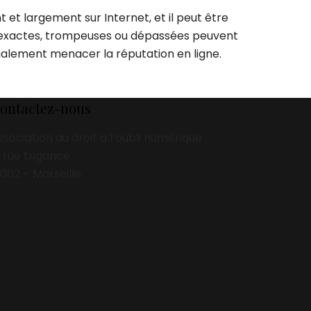
et largement sur Internet, et il peut être
ns inexactes, trompeuses ou dépassées peuvent
également menacer la réputation en ligne.
ontactez-nous
ssociation du droit a l’oubli numérique
3 rue trigance
3002 – Marseille