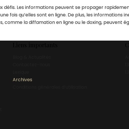
 défis. Les informations peuvent se propager rapidement 
r une fois qu’elles sont en ligne. De plus, les informatio
ues, comme la diffamation en ligne ou le doxing, peuvent 
Liens importants
C
Blog & Actualités
A
Contactez-nous
1
Lexique
1
Archives
Conditions générales d’utilisation
t