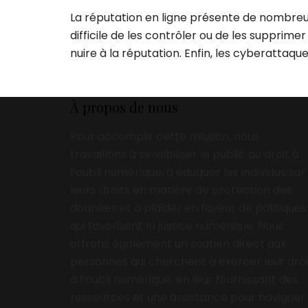
La réputation en ligne présente de nombreux
difficile de les contrôler ou de les supprime
nuire à la réputation. Enfin, les cyberattaq
À propos de nous
Pour accomplir cette mission, nous
travaillons à sensibiliser le public au droit à
l’oubli numérique, à éduquer les individus sur
leurs droits en matière de protection des
données et à plaider en faveur de politiques
qui favorisent la justice numérique. Nous
offrons également un soutien direct aux
personnes qui cherchent à exercer leur droi
à l’oubli numérique, en leur fournissant des
ressources et une assistance pour naviguer