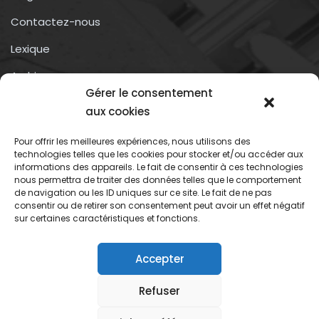
Contactez-nous
Lexique
Archives
Gérer le consentement
Conditions générales d’utilisation
aux cookies
Pour offrir les meilleures expériences, nous utilisons des
Contactez-nous
technologies telles que les cookies pour stocker et/ou accéder aux
informations des appareils. Le fait de consentir à ces technologies
nous permettra de traiter des données telles que le comportement
Association du droit a l’oubli numérique
de navigation ou les ID uniques sur ce site. Le fait de ne pas
13 rue trigance
consentir ou de retirer son consentement peut avoir un effet négatif
sur certaines caractéristiques et fonctions.
13002 – Marseille
Accepter
Refuser
Association du droit oubli numerique