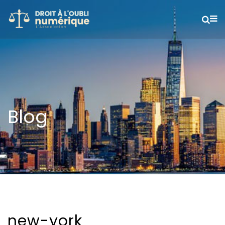
Blog
new-york