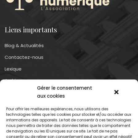
Liens importants
Blog & Actualités
Contactez-nous
Lexique
Archives
Gérer le consentement
Conditions générales d’utilisation
aux cookies
Pour offrir les meilleures expériences, nous utilisons des
Contactez-nous
technologies telles que les cookies pour stocker et/ou accéder aux
informations des appareils. Le fait de consentir à ces technologies
nous permettra de traiter des données telles que le comportement
Association du droit a l’oubli numérique
de navigation ou les ID uniques sur ce site. Le fait de ne pas
13 rue trigance
consentir ou de retirer son consentement peut avoir un effet négatif