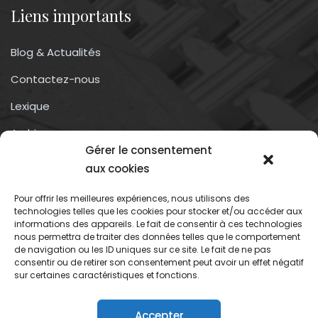
Liens importants
Blog & Actualités
Contactez-nous
Lexique
Archives
Gérer le consentement
Conditions générales d’utilisation
aux cookies
Pour offrir les meilleures expériences, nous utilisons des
Contactez-nous
technologies telles que les cookies pour stocker et/ou accéder aux
informations des appareils. Le fait de consentir à ces technologies
nous permettra de traiter des données telles que le comportement
Association du droit a l’oubli numérique
de navigation ou les ID uniques sur ce site. Le fait de ne pas
13 rue trigance
consentir ou de retirer son consentement peut avoir un effet négatif
sur certaines caractéristiques et fonctions.
13002 – Marseille
Accepter