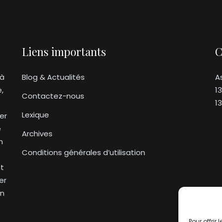
Liens importants
C
 à
Blog & Actualités
A
e,
1
Contactez-nous
1
Lexique
er
e
Archives
n
Conditions générales d’utilisation
nt
er
on
Pour offrir