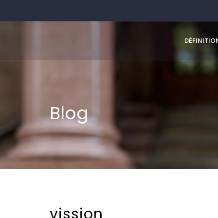
DÉFINITIO
Blog
vission