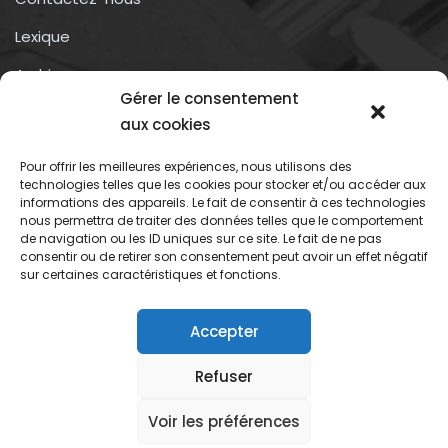
Lexique
Archives
Gérer le consentement
Conditions générales d’utilisation
aux cookies
Pour offrir les meilleures expériences, nous utilisons des
Contactez-nous
technologies telles que les cookies pour stocker et/ou accéder aux
informations des appareils. Le fait de consentir à ces technologies
nous permettra de traiter des données telles que le comportement
Association du droit a l’oubli numérique
de navigation ou les ID uniques sur ce site. Le fait de ne pas
13 rue trigance
consentir ou de retirer son consentement peut avoir un effet négatif
sur certaines caractéristiques et fonctions.
13002 – Marseille
Accepter
Refuser
Association du droit oubli numerique
Voir les préférences
Mentions légales