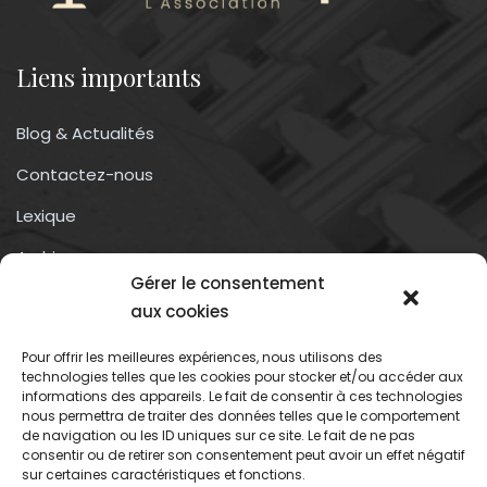
Liens importants
Blog & Actualités
Contactez-nous
Lexique
Archives
Gérer le consentement
Conditions générales d’utilisation
aux cookies
Pour offrir les meilleures expériences, nous utilisons des
Contactez-nous
technologies telles que les cookies pour stocker et/ou accéder aux
informations des appareils. Le fait de consentir à ces technologies
nous permettra de traiter des données telles que le comportement
Association du droit a l’oubli numérique
de navigation ou les ID uniques sur ce site. Le fait de ne pas
13 rue trigance
consentir ou de retirer son consentement peut avoir un effet négatif
sur certaines caractéristiques et fonctions.
13002 – Marseille