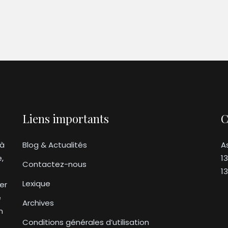
Liens importants
C
 à
Blog & Actualités
A
e,
1
Contactez-nous
1
Lexique
er
e
Archives
n
Conditions générales d’utilisation