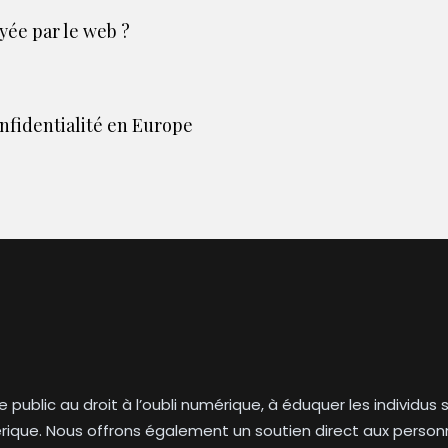
ée par le web ?
onfidentialité en Europe
le public au droit à l’oubli numérique, à éduquer les individu
mérique. Nous offrons également un soutien direct aux personn