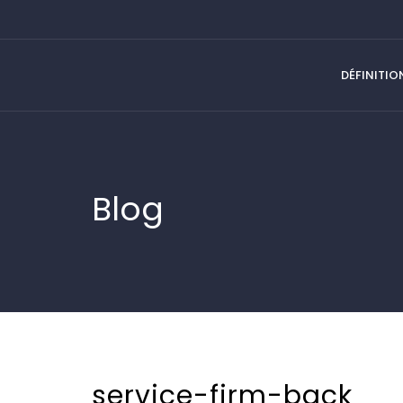
DÉFINITIO
Blog
service-firm-back