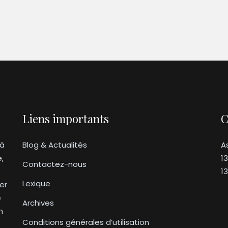
Liens importants
C
 à
Blog & Actualités
A
e,
1
Contactez-nous
1
Lexique
er
e
Archives
n
Conditions générales d’utilisation