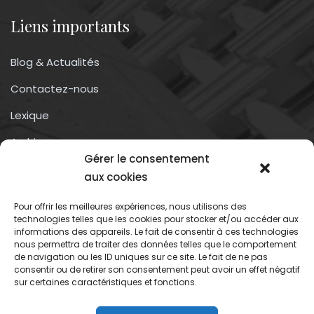
Liens importants
Blog & Actualités
Contactez-nous
Lexique
Archives
Gérer le consentement
Conditions générales d’utilisation
aux cookies
Pour offrir les meilleures expériences, nous utilisons des
Contactez-nous
technologies telles que les cookies pour stocker et/ou accéder aux
informations des appareils. Le fait de consentir à ces technologies
nous permettra de traiter des données telles que le comportement
Association du droit a l’oubli numérique
de navigation ou les ID uniques sur ce site. Le fait de ne pas
13 rue trigance
consentir ou de retirer son consentement peut avoir un effet négatif
sur certaines caractéristiques et fonctions.
13002 – Marseille