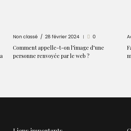
Non classé
28 février 2024
0
A
Comment appelle-t-on l’image d’une
F
la
personne renvoyée par le web ?
m
Liens importants
C