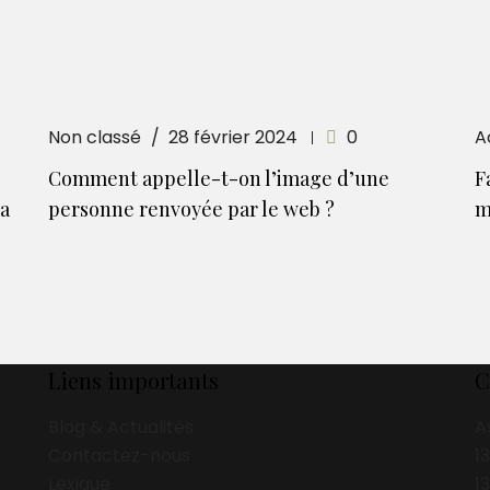
Non classé
28 février 2024
0
A
Comment appelle-t-on l’image d’une
F
la
personne renvoyée par le web ?
m
Liens importants
C
Blog & Actualités
A
Contactez-nous
1
Lexique
1