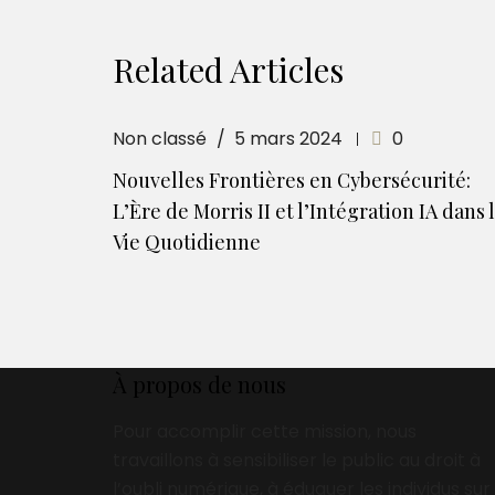
Related Articles
Non classé
5 mars 2024
0
Nouvelles Frontières en Cybersécurité:
L’Ère de Morris II et l’Intégration IA dans 
Vie Quotidienne
À propos de nous
Pour accomplir cette mission, nous
travaillons à sensibiliser le public au droit à
l’oubli numérique, à éduquer les individus sur