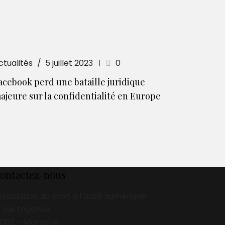
ctualités
5 juillet 2023
0
acebook perd une bataille juridique
ajeure sur la confidentialité en Europe
ontactez-nous
ssociation du droit a l’oubli numérique
3 rue trigance
3002 – Marseille