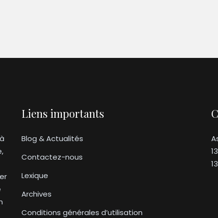
Liens importants
C
 à
Blog & Actualités
A
e,
1
Contactez-nous
1
Lexique
er
e
Archives
n
Conditions générales d’utilisation