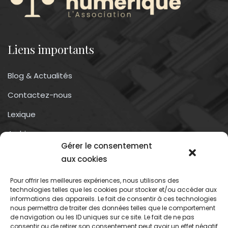
Liens importants
Blog & Actualités
Contactez-nous
Lexique
Archives
Gérer le consentement
Conditions générales d’utilisation
aux cookies
Pour offrir les meilleures expériences, nous utilisons des
Contactez-nous
technologies telles que les cookies pour stocker et/ou accéder aux
informations des appareils. Le fait de consentir à ces technologies
nous permettra de traiter des données telles que le comportement
Association du droit a l’oubli numérique
de navigation ou les ID uniques sur ce site. Le fait de ne pas
13 rue trigance
consentir ou de retirer son consentement peut avoir un effet négatif