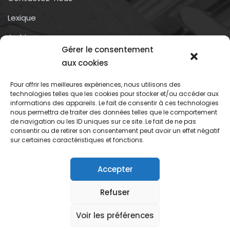
Lexique
Archives
Gérer le consentement
Conditions générales d’utilisation
aux cookies
Pour offrir les meilleures expériences, nous utilisons des
Contactez-nous
technologies telles que les cookies pour stocker et/ou accéder aux
informations des appareils. Le fait de consentir à ces technologies
nous permettra de traiter des données telles que le comportement
Association du droit a l’oubli numérique
de navigation ou les ID uniques sur ce site. Le fait de ne pas
13 rue trigance
consentir ou de retirer son consentement peut avoir un effet négatif
sur certaines caractéristiques et fonctions.
13002 – Marseille
Accepter
Refuser
Association du droit oubli numerique
Voir les préférences
Mentions légales