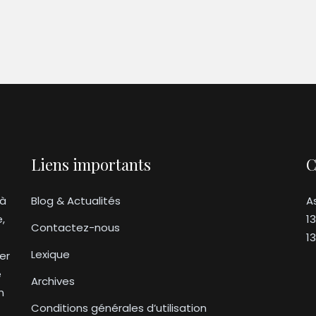
Liens importants
C
 à
Blog & Actualités
A
e,
1
Contactez-nous
1
Lexique
er
e
Archives
n
Conditions générales d’utilisation