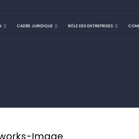
N
CADRE JURIDIQUE
RÔLE DES ENTREPRISES
CONF
works-Image