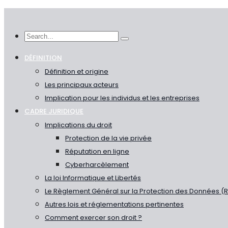
DÉFINITION
Définition et origine
Les principaux acteurs
Implication pour les individus et les entreprises
CADRE JURIDIQUE
Implications du droit
Protection de la vie privée
Réputation en ligne
Cyberharcèlement
La loi Informatique et Libertés
Le Règlement Général sur la Protection des Données (
Autres lois et réglementations pertinentes
Comment exercer son droit ?