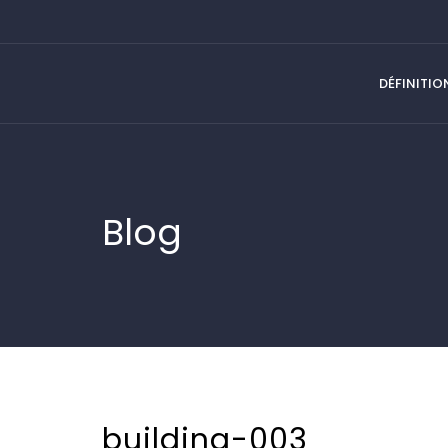
DÉFINITIO
Blog
building-003