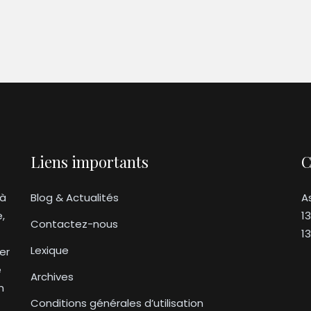
Liens importants
C
 à
Blog & Actualités
A
e,
1
Contactez-nous
1
Lexique
er
e
Archives
n
Conditions générales d’utilisation