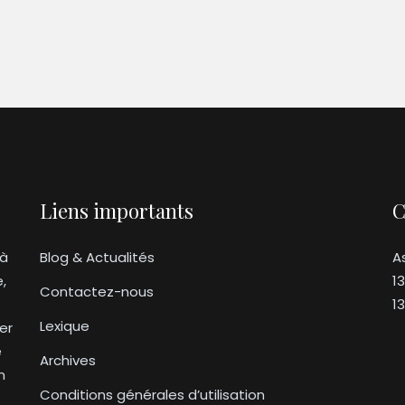
Liens importants
C
 à
Blog & Actualités
A
e,
1
Contactez-nous
1
Lexique
er
e
Archives
n
Conditions générales d’utilisation