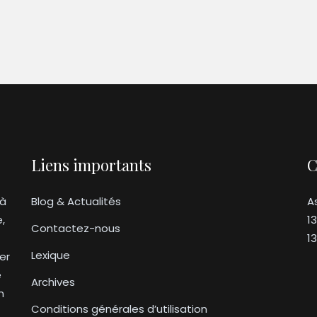
Liens importants
C
 à
Blog & Actualités
A
e,
1
Contactez-nous
1
Lexique
er
e
Archives
n
Conditions générales d’utilisation