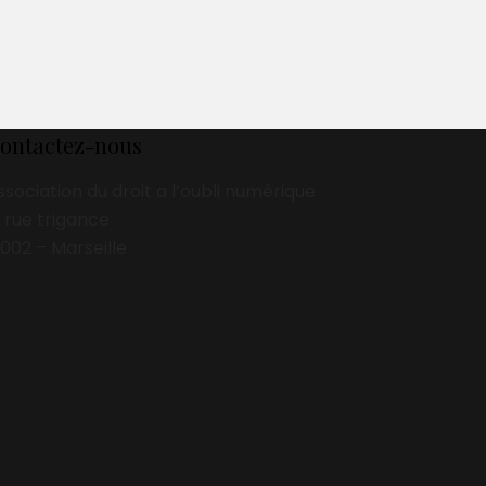
ontactez-nous
ssociation du droit a l’oubli numérique
3 rue trigance
3002 – Marseille