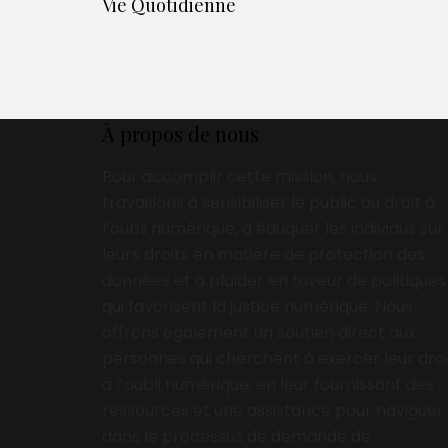
Vie Quotidienne
À propos de nous
Pour accomplir cette mission, nous
travaillons à sensibiliser le public au droit à
l’oubli numérique, à éduquer les individus sur
leurs droits en matière de protection des
données et à plaider en faveur de politiques
qui favorisent la justice numérique. Nous
offrons également un soutien direct aux
personnes qui cherchent à exercer leur droi
à l’oubli numérique, en leur fournissant des
ressources et une assistance pour naviguer
dans le processus de demande de