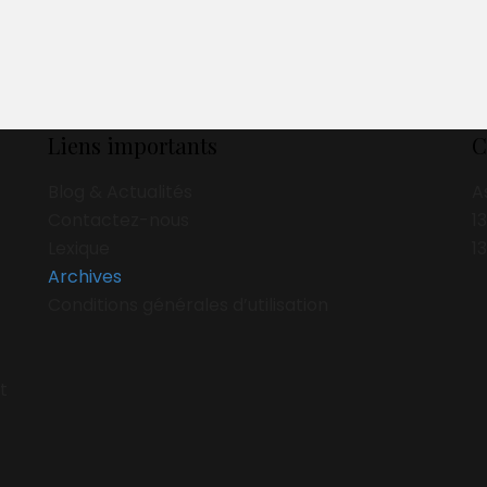
Liens importants
C
Blog & Actualités
A
Contactez-nous
1
Lexique
1
Archives
Conditions générales d’utilisation
t