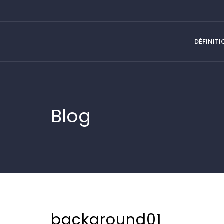
DÉFINIT
Blog
background01