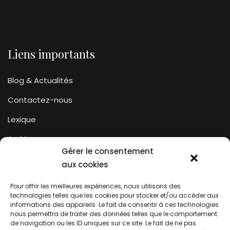
Liens importants
Blog & Actualités
Contactez-nous
Lexique
Archives
Gérer le consentement
Conditions générales d’utilisation
aux cookies
Pour offrir les meilleures expériences, nous utilisons des
Contactez-nous
technologies telles que les cookies pour stocker et/ou accéder aux
informations des appareils. Le fait de consentir à ces technologies
nous permettra de traiter des données telles que le comportement
Association du droit a l’oubli numérique
de navigation ou les ID uniques sur ce site. Le fait de ne pas