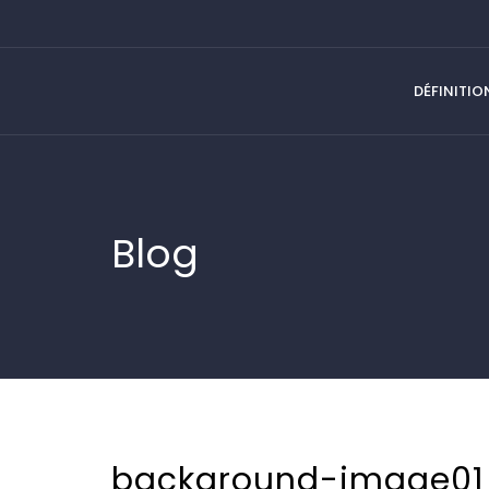
DÉFINITIO
Blog
background-image01