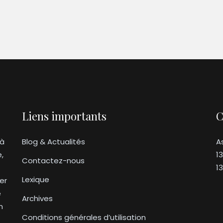
Liens importants
C
 à
Blog & Actualités
A
e,
1
Contactez-nous
1
Lexique
er
e
Archives
n
Conditions générales d’utilisation