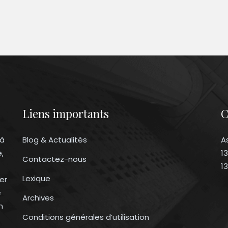
Liens importants
C
 à
Blog & Actualités
A
e,
1
Contactez-nous
1
Lexique
er
e
Archives
n
Conditions générales d’utilisation