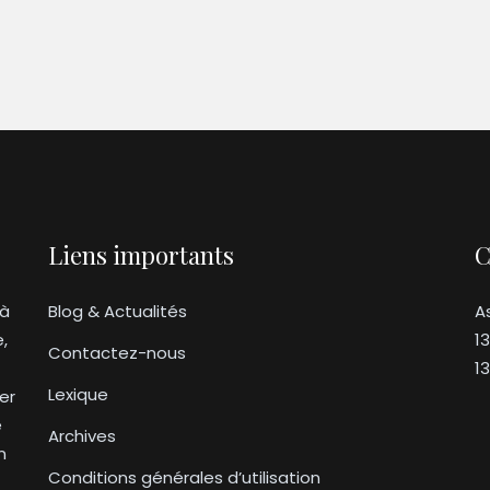
Liens importants
C
 à
Blog & Actualités
A
e,
1
Contactez-nous
1
Lexique
er
e
Archives
n
Conditions générales d’utilisation