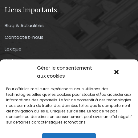
Liens importants
Blog & Actualités
Contactez-nous
Lexique
Archives
Gérer le consentement
Conditions générales d’utilisation
aux cookies
Pour offrir les meilleures expériences, nous utilisons des
Contactez-nous
technologies telles que les cookies pour stocker et/ou accéder aux
informations des appareils. Le fait de consentir à ces technologies
nous permettra de traiter des données telles que le comportement
Association du droit a l’oubli numérique
de navigation ou les ID uniques sur ce site. Le fait de ne pas
13 rue trigance
consentir ou de retirer son consentement peut avoir un effet négatif
sur certaines caractéristiques et fonctions.
13002 – Marseille