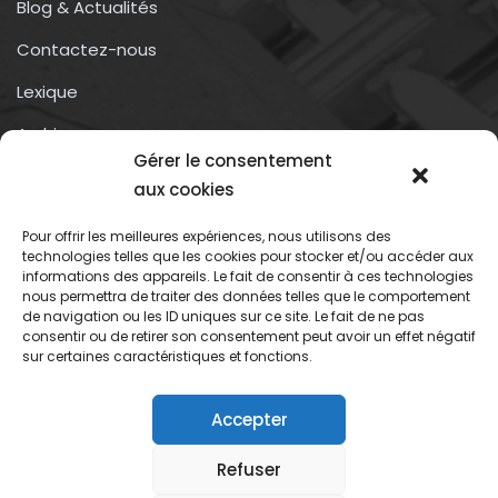
Blog & Actualités
Contactez-nous
Lexique
Archives
Gérer le consentement
Conditions générales d’utilisation
aux cookies
Pour offrir les meilleures expériences, nous utilisons des
Contactez-nous
technologies telles que les cookies pour stocker et/ou accéder aux
informations des appareils. Le fait de consentir à ces technologies
nous permettra de traiter des données telles que le comportement
Association du droit a l’oubli numérique
de navigation ou les ID uniques sur ce site. Le fait de ne pas
13 rue trigance
consentir ou de retirer son consentement peut avoir un effet négatif
sur certaines caractéristiques et fonctions.
13002 – Marseille
Accepter
Refuser
Association du droit oubli numerique