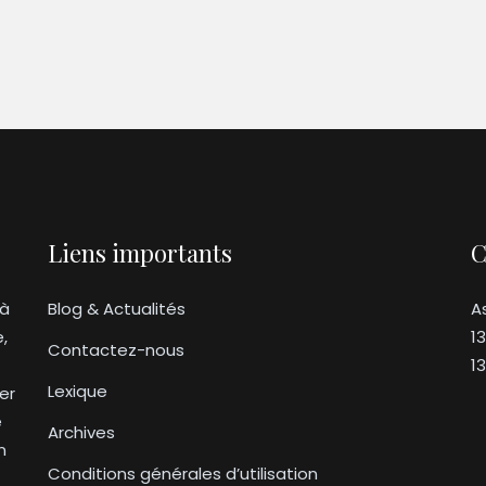
Liens importants
C
 à
Blog & Actualités
A
e,
1
Contactez-nous
1
Lexique
er
e
Archives
n
Conditions générales d’utilisation