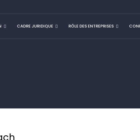
N
CADRE JURIDIQUE
RÔLE DES ENTREPRISES
CONF
ach