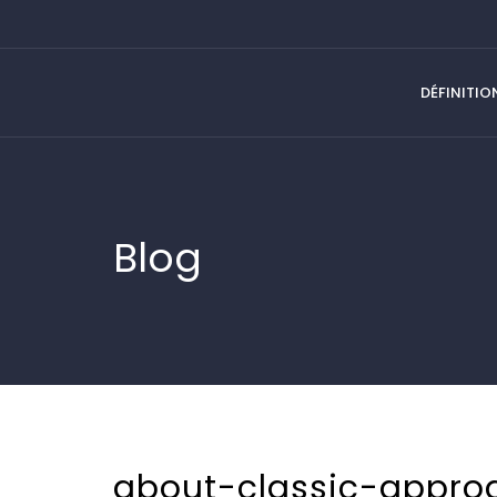
DÉFINITIO
Blog
about-classic-appro