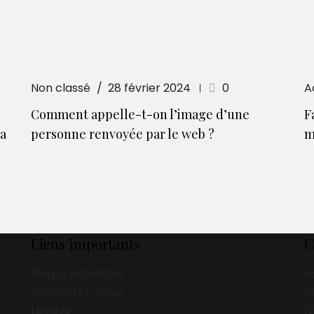
Non classé
28 février 2024
0
A
Comment appelle-t-on l’image d’une
F
la
personne renvoyée par le web ?
m
Liens importants
C
Blog & Actualités
A
Contactez-nous
1
Lexique
1