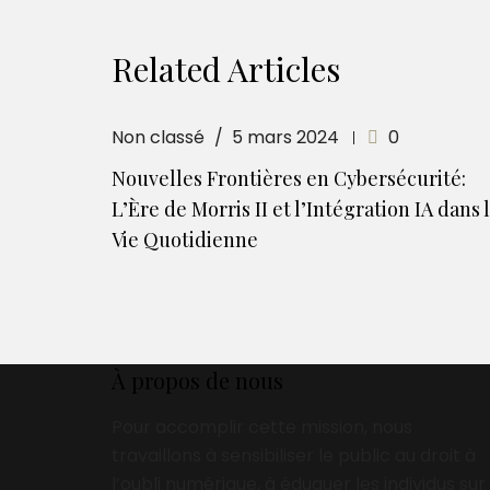
Related Articles
Non classé
5 mars 2024
0
Nouvelles Frontières en Cybersécurité:
L’Ère de Morris II et l’Intégration IA dans 
Vie Quotidienne
À propos de nous
Pour accomplir cette mission, nous
travaillons à sensibiliser le public au droit à
l’oubli numérique, à éduquer les individus sur