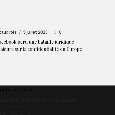
ctualités
5 juillet 2023
0
acebook perd une bataille juridique
ajeure sur la confidentialité en Europe
ontactez-nous
ssociation du droit a l’oubli numérique
3 rue trigance
3002 – Marseille