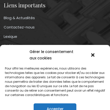
Liens importants
Blog & Actualités
Contactez-nous
Lexique
Archives
Gérer le consentement
Conditions générales d’utilisation
aux cookies
Pour offrir les meilleures expériences, nous utilisons des
Contactez-nous
technologies telles que les cookies pour stocker et/ou accéder aux
informations des appareils. Le fait de consentir à ces technologies
nous permettra de traiter des données telles que le comportement
Association du droit a l’oubli numérique
de navigation ou les ID uniques sur ce site. Le fait de ne pas
13 rue trigance
consentir ou de retirer son consentement peut avoir un effet négatif
sur certaines caractéristiques et fonctions.
13002 – Marseille
Accepter