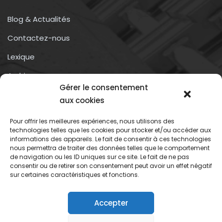
Blog & Actualités
Contactez-nous
Lexique
Archives
Gérer le consentement
Conditions générales d’utilisation
aux cookies
Pour offrir les meilleures expériences, nous utilisons des
Contactez-nous
technologies telles que les cookies pour stocker et/ou accéder aux
informations des appareils. Le fait de consentir à ces technologies
nous permettra de traiter des données telles que le comportement
Association du droit a l’oubli numérique
de navigation ou les ID uniques sur ce site. Le fait de ne pas
13 rue trigance
consentir ou de retirer son consentement peut avoir un effet négatif
sur certaines caractéristiques et fonctions.
13002 – Marseille
Accepter