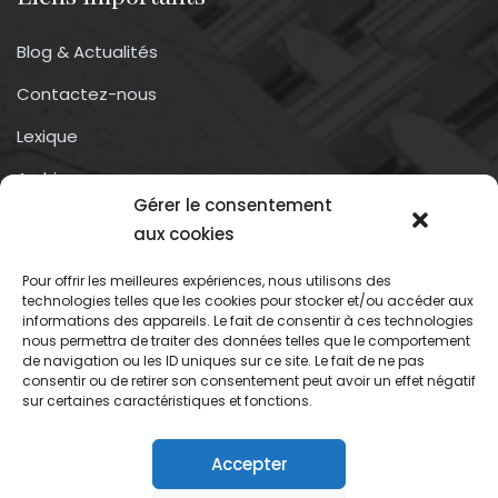
Blog & Actualités
Contactez-nous
Lexique
Archives
Gérer le consentement
Conditions générales d’utilisation
aux cookies
Pour offrir les meilleures expériences, nous utilisons des
Contactez-nous
technologies telles que les cookies pour stocker et/ou accéder aux
informations des appareils. Le fait de consentir à ces technologies
nous permettra de traiter des données telles que le comportement
Association du droit a l’oubli numérique
de navigation ou les ID uniques sur ce site. Le fait de ne pas
13 rue trigance
consentir ou de retirer son consentement peut avoir un effet négatif
sur certaines caractéristiques et fonctions.
13002 – Marseille
Accepter