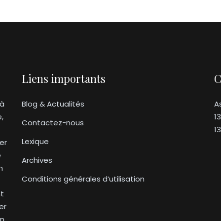
Liens importants
C
 à
Blog & Actualités
A
e,
1
Contactez-nous
1
Lexique
er
e
Archives
n
Conditions générales d’utilisation
nt
er
on