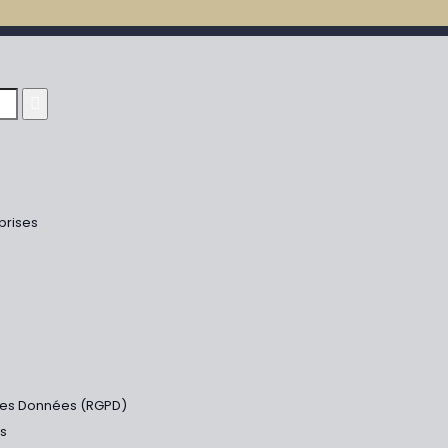
eprises
 des Données (RGPD)
es