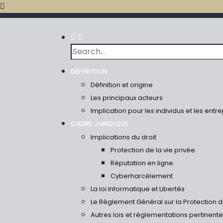
DÉFINITION
Définition et origine
Les principaux acteurs
Implication pour les individus et les entr
CADRE JURIDIQUE
Implications du droit
Protection de la vie privée
Réputation en ligne
Cyberharcèlement
La loi Informatique et Libertés
Le Règlement Général sur la Protection
Autres lois et réglementations pertinent