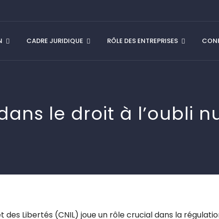
N
CADRE JURIDIQUE
RÔLE DES ENTREPRISES
CONF
 dans le droit à l’oubli
des Libertés (CNIL) joue un rôle crucial dans la régulation