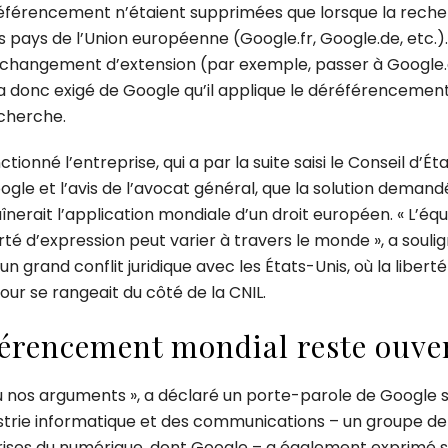
éréférencement n’étaient supprimées que lorsque la rech
s pays de l’Union européenne (Google.fr, Google.de, etc.).
e changement d’extension (par exemple, passer à Googl
e a donc exigé de Google qu’il applique le déréférencemen
echerche.
tionné l’entreprise, qui a par la suite saisi le Conseil d’Éta
ogle et l’avis de l’avocat général, que la solution deman
înerait l’application mondiale d’un droit européen. « L’équ
erté d’expression peut varier à travers le monde », a soulig
n grand conflit juridique avec les États-Unis, où la liberté
our se rangeait du côté de la CNIL.
éférencement mondial reste ouve
u nos arguments », a déclaré un porte-parole de Google s
ndustrie informatique et des communications – un groupe de
rises du numérique, dont Google – a également exprimé 