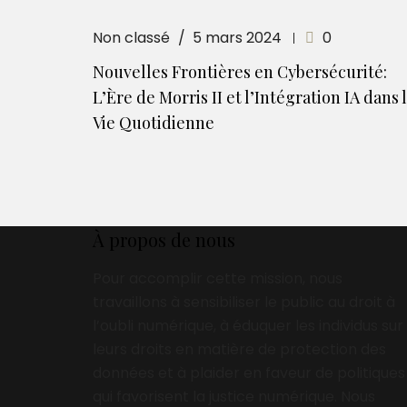
Non classé
5 mars 2024
0
Nouvelles Frontières en Cybersécurité:
L’Ère de Morris II et l’Intégration IA dans 
Vie Quotidienne
À propos de nous
Pour accomplir cette mission, nous
travaillons à sensibiliser le public au droit à
l’oubli numérique, à éduquer les individus sur
leurs droits en matière de protection des
données et à plaider en faveur de politiques
qui favorisent la justice numérique. Nous