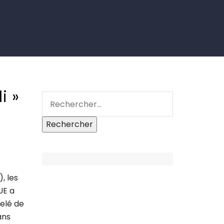
i »
, les
UE a
elé de
ans