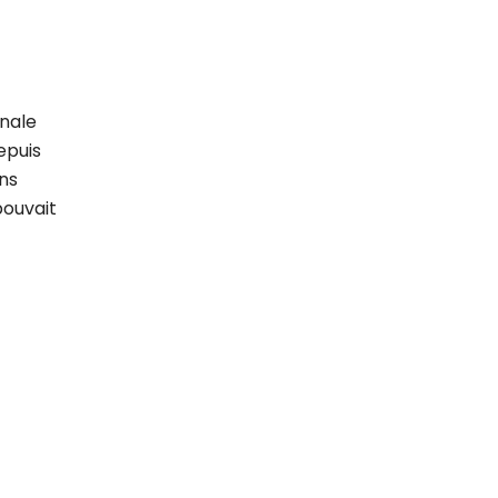
onale
epuis
ns
pouvait