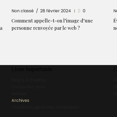
Non classé
28 février 2024
0
N
Comment appelle-t-on l’image d’une
É
la
personne renvoyée par le web ?
n
Liens importants
C
Blog & Actualités
A
Contactez-nous
1
Lexique
1
Archives
Conditions générales d’utilisation