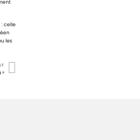
mment
: celle
péen
ou les
ST
3 ?