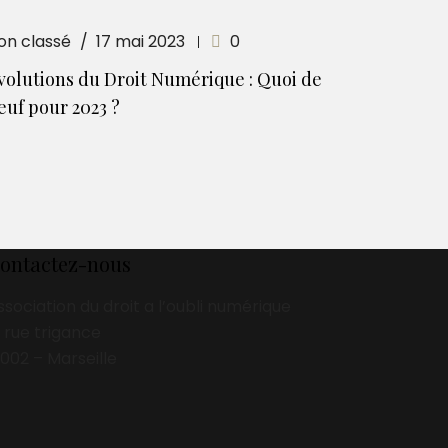
on classé
17 mai 2023
0
volutions du Droit Numérique : Quoi de
euf pour 2023 ?
ontactez-nous
ssociation du droit a l’oubli numérique
3 rue trigance
3002 – Marseille