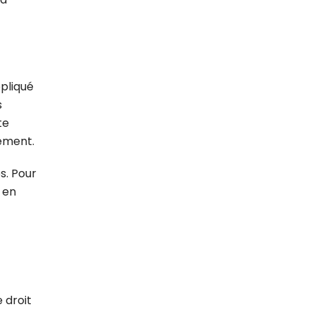
pliqué
s
te
cement.
s. Pour
 en
 droit