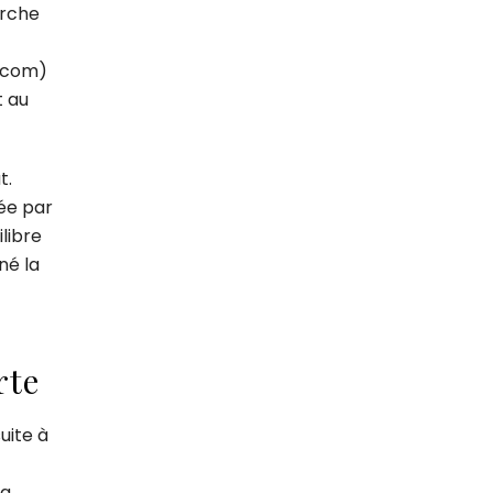
erche
e.com)
t au
t.
dée par
ilibre
né la
rte
uite à
sa