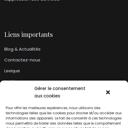
Liens importants
Blog & Actualités
Contactez-nous
Lexique
Archives
Gérer le consentement
Conditions générales d’utilisation
aux cookies
Pour offrir les meilleures expériences, nous utilisons des
Contactez-nous
technologies telles que les cookies pour stocker et/ou accéder aux
informations des appareils. Le fait de consentir à ces technologies
nous permettra de traiter des données telles que le comportement
Association du droit a l’oubli numérique