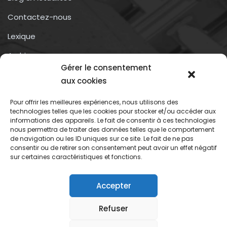
Contactez-nous
Lexique
Archives
Gérer le consentement
Conditions générales d’utilisation
aux cookies
Pour offrir les meilleures expériences, nous utilisons des
Contactez-nous
technologies telles que les cookies pour stocker et/ou accéder aux
informations des appareils. Le fait de consentir à ces technologies
nous permettra de traiter des données telles que le comportement
Association du droit a l’oubli numérique
de navigation ou les ID uniques sur ce site. Le fait de ne pas
13 rue trigance
consentir ou de retirer son consentement peut avoir un effet négatif
sur certaines caractéristiques et fonctions.
13002 – Marseille
Accepter
Refuser
Association du droit oubli numerique