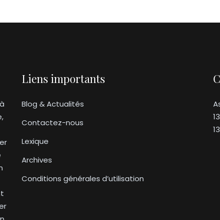
Liens importants
C
 à
Blog & Actualités
A
e,
1
Contactez-nous
1
Lexique
er
e
Archives
n
Conditions générales d’utilisation
nt
er
on