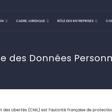
ION
CADRE JURIDIQUE
RÔLE DES ENTREPRISES
CON
ne des Données Personn
 des Libertés (CNIL) est l’autorité française de protecti