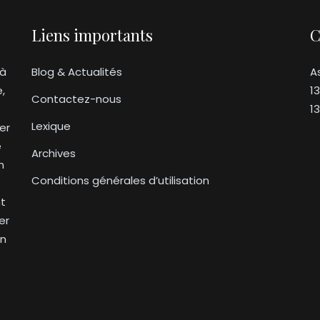
Liens importants
C
 à
Blog & Actualités
A
e,
1
Contactez-nous
1
Lexique
er
e
Archives
n
Conditions générales d’utilisation
nt
er
on