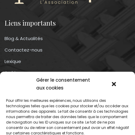
Liens importants
Blog & Actualités
Contactez-nous
Lexique
Archives
Gérer le consentement
Conditions générales d’utilisation
aux cookies
Pour offrir les meilleures expériences, nous utilisons des
Contactez-nous
technologies telles que les cookies pour stocker et/ou accéder aux
informations des appareils. Le fait de consentir à ces technologies
nous permettra de traiter des données telles que le comportement
Association du droit a l’oubli numérique
de navigation ou les ID uniques sur ce site. Le fait de ne pas
13 rue trigance
consentir ou de retirer son consentement peut avoir un effet négatif
sur certaines caractéristiques et fonctions.